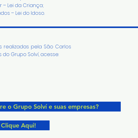
r – Lei da Criança;
os – Lei do Idoso.
 realizadas pela São Carlos
do Grupo Solví, acesse:
re o Grupo Solví e suas empresas?
Clique Aqui! ​