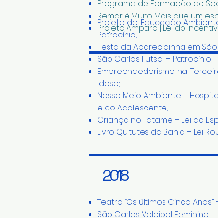
Programa de Formação de Soci
Remar é Muito Mais que um espo
Projeto de Educação Ambiental
Projeto Amparo | Lei do Incenti
Patrocínio;
Festa da Aparecidinha em São
São Carlos Futsal – Patrocínio;
Empreendedorismo na Terceira 
Idoso;
Nosso Meio Ambiente – Hospita
e do Adolescente;
Criança no Tatame – Lei do Esp
Livro Quitutes da Bahia – Lei Ro
2018
Teatro “Os últimos Cinco Anos” 
São Carlos Voleibol Feminino – 