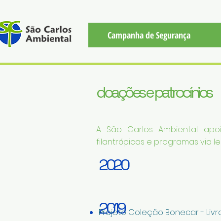
Campanha de Segurança
doações e patrocínios
A São Carlos Ambiental apo
filantrópicas e programas via lei
2020
2019
Projeto Coleção Bonecar - Livros