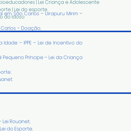
oeducadores | Lei Criança e Adolescente
rte | Lei do esporte
 em São Carlos – Uirapuru Mirim –
vo do Idoso
 Carlos – Doação;
Idade – IPPE – Lei de Incentivo do
l Pequeno Príncipe – Lei da Criança
orte;
uanet.
– Lei Rouanet;
Lei do Esporte;