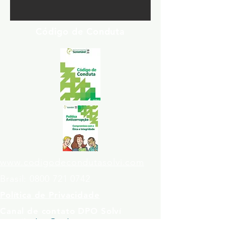
Código de Conduta
www.codigodecondutasolvi.com
Brasil:
0800 721 0742
Política de Privacidade
Canal de contato DPO Solví
dpo@solvi.com
e-mail: